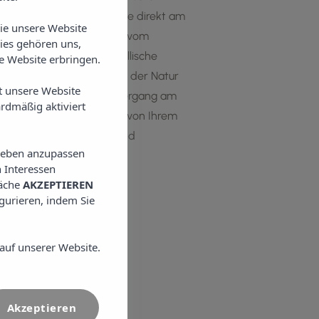
ückzugsort. Mit seiner Lage direkt am
Sie unsere Website
lia und nur wenige Meter vom
ies gehören uns,
etet unser Hotel eine idyllische
 Website erbringen.
, erholen und wieder mit der Natur
t unsere Website
gang einen ruhigen Spaziergang am
rdmäßig aktiviert
atemberaubende Aussicht von Ihrem
rem Hotel ist von Ruhe und
lieben anzupassen
 Interessen
läche
AKZEPTIEREN
igurieren, indem Sie
auf unserer Website.
Akzeptieren