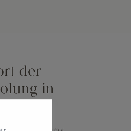
ort der
olung in
ite.
tfliehen möchten, ist das Insotel