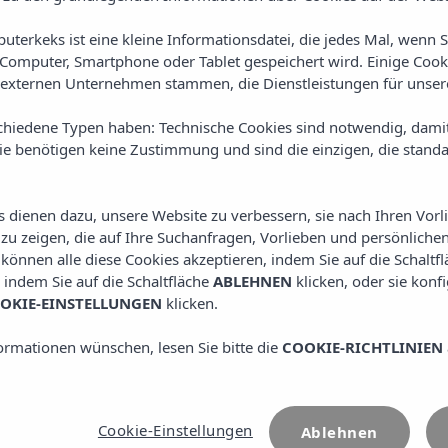
Fenicia Prestige Suites & Spa der perfekte R
uterkeks ist eine kleine Informationsdatei, die jedes Mal, wenn 
Strand, neben dem ruhigen Fluss Santa Eula
Computer, Smartphone oder Tablet gespeichert wird. Einige Cook
schönen Strand von Santa Eulalia entfernt, bi
externen Unternehmen stammen, die Dienstleistungen für unsere
Umgebung, in der sich die Gäste entspannen
chiedene Typen haben: Technische Cookies sind notwendig, dami
verbinden können. Ob Sie bei Sonnenunter
sie benötigen keine Zustimmung und sind die einzigen, die standa
Strand unternehmen oder einfach nur die 
Zimmer aus genießen, jeder Moment in unse
es dienen dazu, unsere Website zu verbessern, sie nach Ihren Vor
Gelassenheit geprägt.
u zeigen, die auf Ihre Suchanfragen, Vorlieben und persönlichen
e können alle diese Cookies akzeptieren, indem Sie auf die Schaltf
, indem Sie auf die Schaltfläche
ABLEHNEN
klicken, oder sie konf
WEITERE INFORMATIONEN ANZEIGEN
OKIE-EINSTELLUNGEN
klicken.
ormationen wünschen, lesen Sie bitte die
COOKIE-RICHTLINIEN
Cookie-Einstellungen
Ablehnen