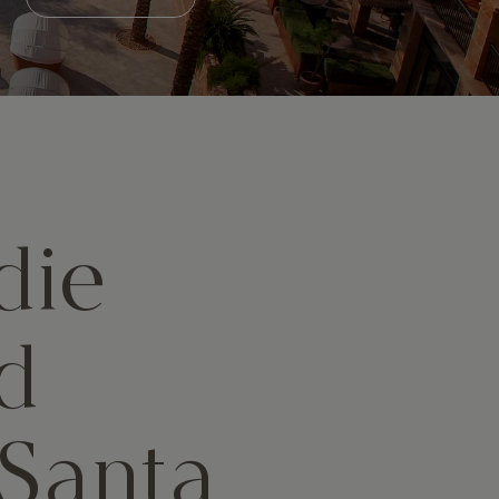
die
d
 Santa