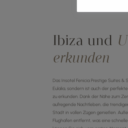
Ibiza und
U
erkunden
Das Insotel Fenicia Prestige Suites & 
Eulalia, sondern ist auch der perfekt
zu erkunden. Dank der Nähe zum Zen
aufregende Nachtleben, die trendige
Stadt in vollen Zügen genießen. Auße
Flughafen entfernt, was eine schnel