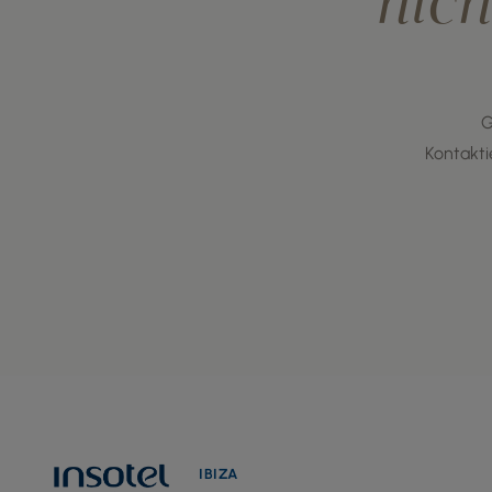
nich
G
Kontakti
IBIZA