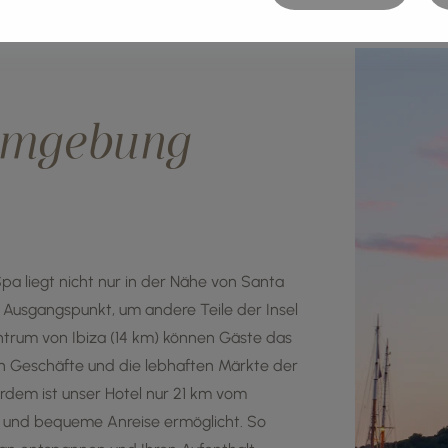
mgebung
Spa liegt nicht nur in der Nähe von Santa
e Ausgangspunkt, um andere Teile der Insel
trum von Ibiza (14 km) können Gäste das
n Geschäfte und die lebhaften Märkte der
rdem ist unser Hotel nur 21 km vom
le und bequeme Anreise ermöglicht. So