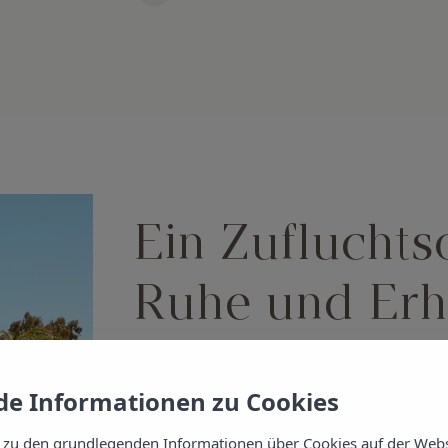
Ein Zufluchts
Ruhe und Erh
Santa Eulalia
e Informationen zu Cookies
 zu den grundlegenden Informationen über Cookies auf der Webs
Für diejenigen, die der Hektik des Alltags en