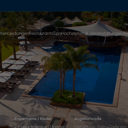
iten
Leistungen
Restaurants
Spa
Hochzeiten & Veranstaltungen
Ak
Erwachsene / Kinder
Angebotscode
2 Erwachsene + 0 Kinder