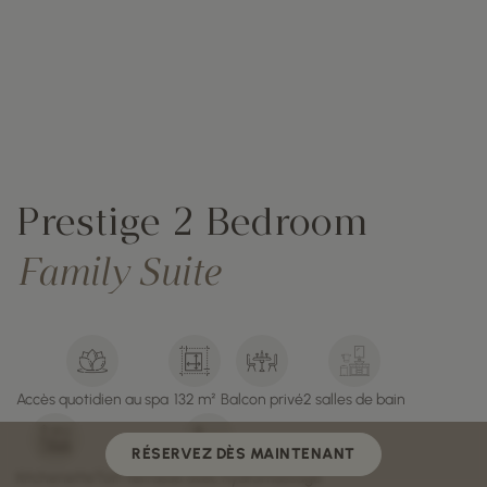
Prestige 2 Bedroom
Family Suite
Accès quotidien au spa
132 m²
Balcon privé
2 salles de bain
RÉSERVEZ DÈS MAINTENANT
Kitchenette
Toit-terrasse avec hydromassage