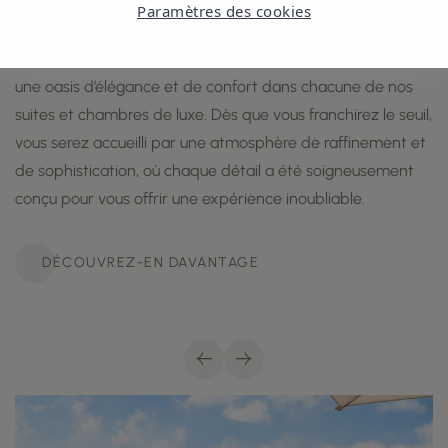
Paramètres des cookies
À l’Insotel Fenicia Prestige Suites & Spa, nous avons créé
une oasis d’élégance et de confort dans chacune de nos
suites et chambres de luxe. Dès que vous franchirez le seuil,
vous serez accueilli par une atmosphère de raffinement et
de sophistication, où chaque détail a été soigneusement
conçu pour vous offrir une expérience inoubliable.
DÉCOUVREZ-EN DAVANTAGE