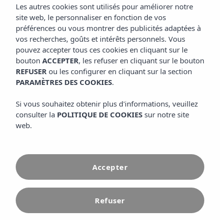
Les autres cookies sont utilisés pour améliorer notre
site web, le personnaliser en fonction de vos
préférences ou vous montrer des publicités adaptées à
vos recherches, goûts et intérêts personnels. Vous
pouvez accepter tous ces cookies en cliquant sur le
bouton
ACCEPTER
, les refuser en cliquant sur le bouton
REFUSER
ou les configurer en cliquant sur la section
PARAMÈTRES DES COOKIES
.
Si vous souhaitez obtenir plus d'informations, veuillez
consulter la
POLITIQUE DE COOKIES
sur notre site
web.
Accueil
Chambres et suites
Accepter
Plongez dans le
Refuser
luxe et
le confort