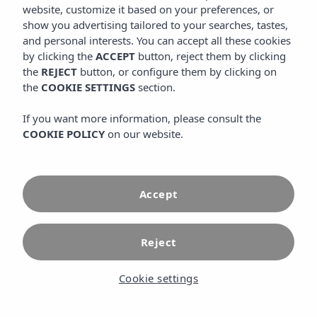
website, customize it based on your preferences, or
show you advertising tailored to your searches, tastes,
and personal interests. You can accept all these cookies
by clicking the
ACCEPT
button, reject them by clicking
the
REJECT
button, or configure them by clicking on
the
COOKIE SETTINGS
section.
If you want more information, please consult the
COOKIE POLICY
on our website.
Accept
Início
Contato
Reject
Contacte-nos e
Cookie settings
reserve a sua