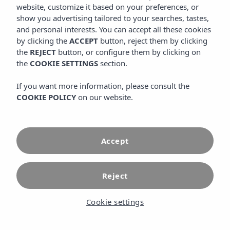
website, customize it based on your preferences, or
show you advertising tailored to your searches, tastes,
and personal interests. You can accept all these cookies
by clicking the
ACCEPT
button, reject them by clicking
the
REJECT
button, or configure them by clicking on
the
COOKIE SETTINGS
section.
If you want more information, please consult the
COOKIE POLICY
on our website.
Accept
Início
Restaurantes
Reject
Uma experiência
Cookie settings
gastronômica